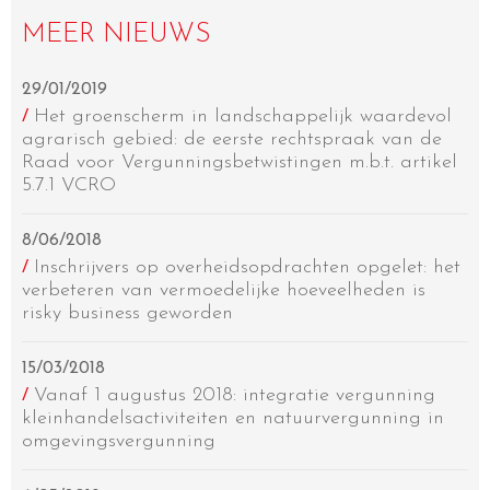
MEER NIEUWS
29/01/2019
Het groenscherm in landschappelijk waardevol
/
agrarisch gebied: de eerste rechtspraak van de
Raad voor Vergunningsbetwistingen m.b.t. artikel
5.7.1 VCRO
8/06/2018
Inschrijvers op overheidsopdrachten opgelet: het
/
verbeteren van vermoedelijke hoeveelheden is
risky business geworden
15/03/2018
Vanaf 1 augustus 2018: integratie vergunning
/
kleinhandelsactiviteiten en natuurvergunning in
omgevingsvergunning